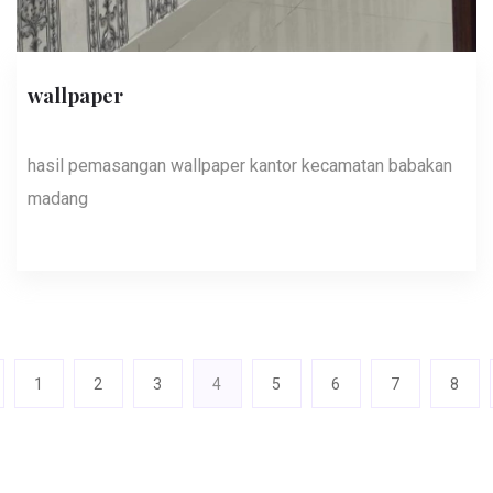
wallpaper
hasil pemasangan wallpaper kantor kecamatan babakan
madang
1
2
3
4
5
6
7
8
(current)