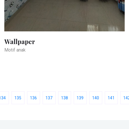
Wallpaper
Motif anak
134
135
136
137
138
139
140
141
14