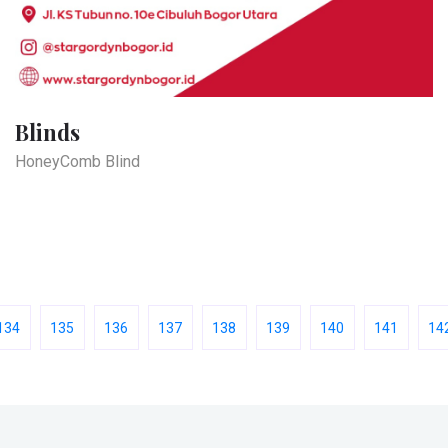
Blinds
HoneyComb Blind
134
135
136
137
138
139
140
141
14