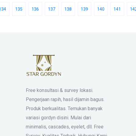
134
135
136
137
138
139
140
141
14
Free konsultasi & survey lokasi.
Pengerjaan rapih, hasil dijamin bagus.
Produk berkualitas. Temukan banyak
variasi gordyn disini. Mulai dari
minimalis, cascades, eyelet, dll. Free
Survey. Kualitas Terbaik. Hubungi Kami.