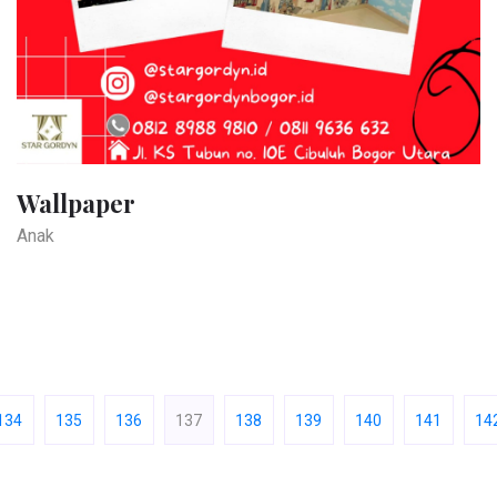
Wallpaper
Anak
134
135
136
137
138
139
140
141
14
(current)