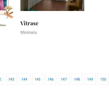
Vitrase
Minimalis
2
143
144
145
146
147
148
149
150