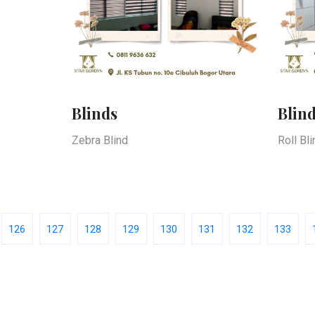
Blinds
Blin
Zebra Blind
Roll Bli
126
127
128
129
130
131
132
133