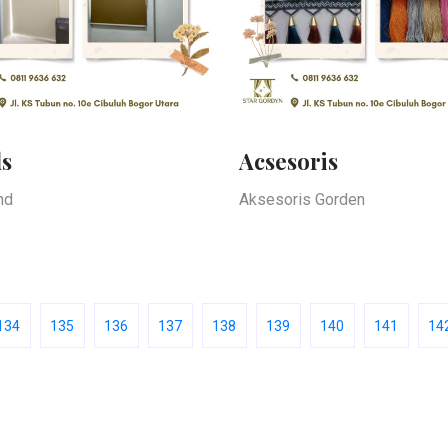
ds
Acsesoris
nd
Aksesoris Gorden
134
135
136
137
138
139
140
141
14