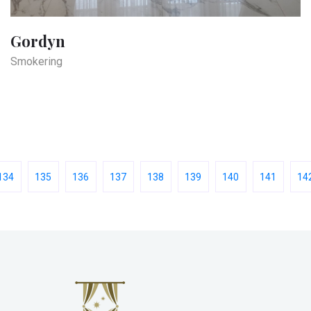
Gordyn
Smokering
134
135
136
137
138
139
140
141
14