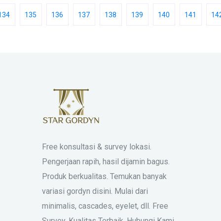
134
135
136
137
138
139
140
141
14
Free konsultasi & survey lokasi.
Pengerjaan rapih, hasil dijamin bagus.
Produk berkualitas. Temukan banyak
variasi gordyn disini. Mulai dari
minimalis, cascades, eyelet, dll. Free
Survey. Kualitas Terbaik. Hubungi Kami.