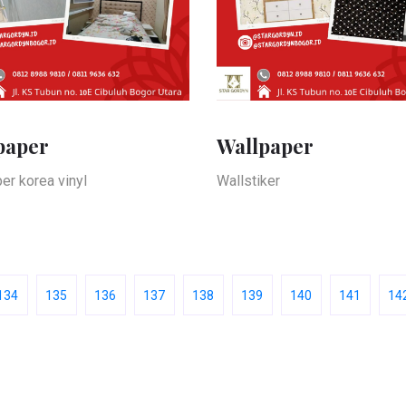
paper
Wallpaper
er korea vinyl
Wallstiker
134
135
136
137
138
139
140
141
14