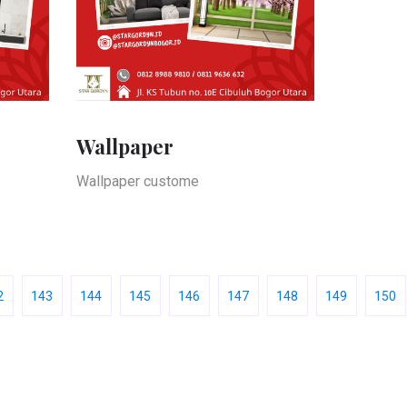
Wallpaper
Wallpaper custome
2
143
144
145
146
147
148
149
150