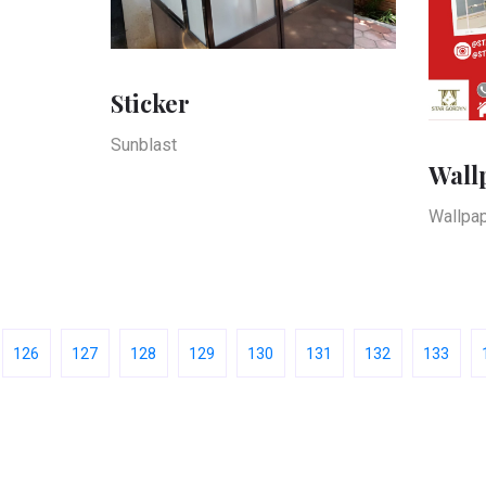
Sticker
Sunblast
Wall
Wallpap
126
127
128
129
130
131
132
133