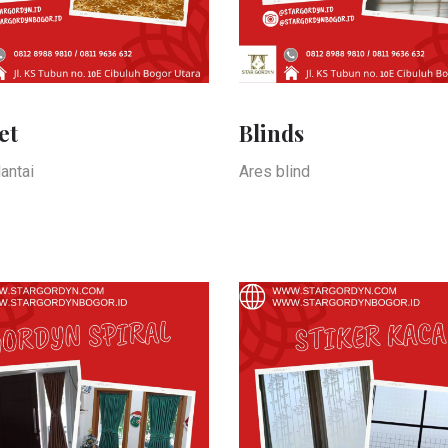
et
Blinds
lantai
Ares blind