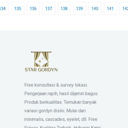
134
135
136
137
138
139
140
141
14
Free konsultasi & survey lokasi.
Pengerjaan rapih, hasil dijamin bagus.
Produk berkualitas. Temukan banyak
variasi gordyn disini. Mulai dari
minimalis, cascades, eyelet, dll. Free
Survey. Kualitas Terbaik. Hubungi Kami.