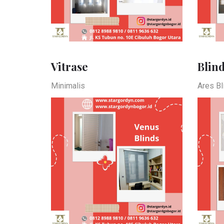
Vitrase
Blin
Minimalis
Ares Bl