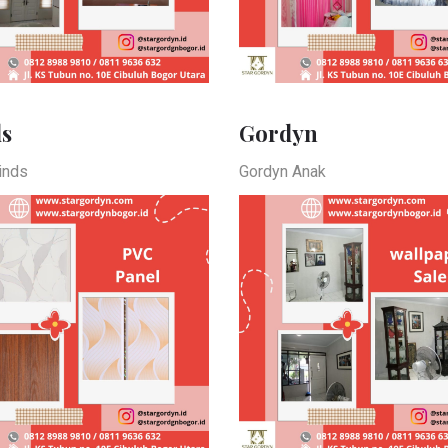
ds
Gordyn
inds
Gordyn Anak