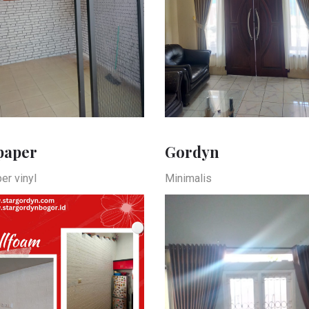
paper
Gordyn
er vinyl
Minimalis