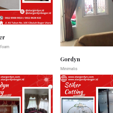
er
lfoam
Gordyn
Minimalis