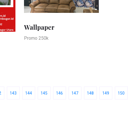
Wallpaper
Promo 250k
2
143
144
145
146
147
148
149
150