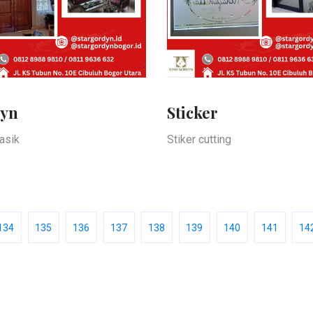
yn
Sticker
asik
Stiker cutting
134
135
136
137
138
139
140
141
14