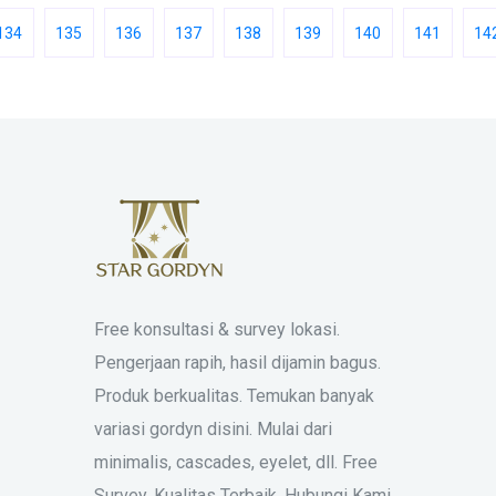
134
135
136
137
138
139
140
141
14
Free konsultasi & survey lokasi.
Pengerjaan rapih, hasil dijamin bagus.
Produk berkualitas. Temukan banyak
variasi gordyn disini. Mulai dari
minimalis, cascades, eyelet, dll. Free
Survey. Kualitas Terbaik. Hubungi Kami.